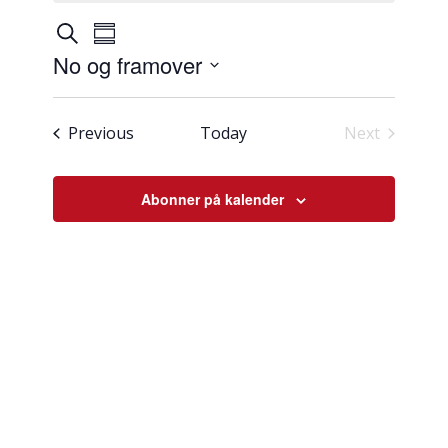
Hendingar
Hending
Søk
Summary
visingsnavigasjon
søk
No og framover
og
Select
visingsnavigasjon
date.
Hendingar
Previous
Today
Next
Hendingar
Abonner på kalender