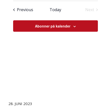
Select
visingsnavigasjon
date.
Hendingar
Previous
Today
Next
Hendingar
Abonner på kalender
28. JUNI 2023