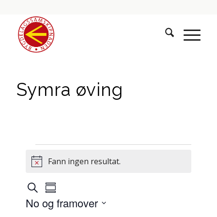
Symra øving
Hendingar
Fann ingen resultat.
Notice
Hendingar
Hending
Søk
Summary
visingsnavigasjon
søk
No og framover
og