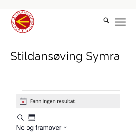
Stildansøving Symra
Hendingar
Fann ingen resultat.
Notice
Hendingar
Hending
Søk
Summary
visingsnavigasjon
søk
No og framover
og