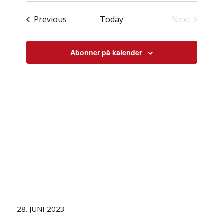
Select
visingsnavigasjon
date.
Hendingar
Previous
Today
Next
Hendingar
Abonner på kalender
28. JUNI 2023