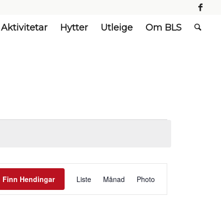
Aktivitetar
Hytter
Utleige
Om BLS
Hending
visingsnavigasjon
Finn Hendingar
Liste
Månad
Photo