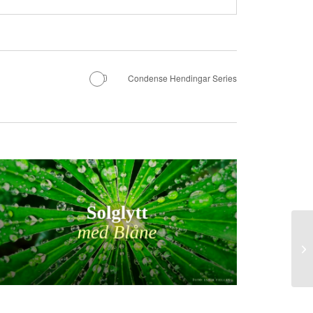
Condense Hendingar Series
Sa