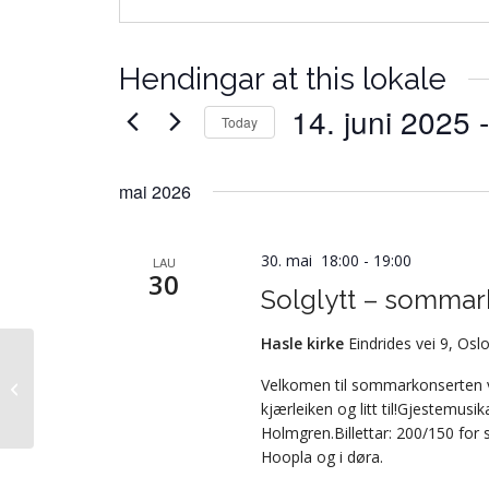
Hendingar at this lokale
14. juni 2025
 -
Today
Vel
dato.
mai 2026
30. mai 18:00
-
19:00
LAU
30
Solglytt – sommar
Hasle kirke
Eindrides vei 9, Os
Velkomen til sommarkonserten vå
Storsalen – Nordahl Bruns gate 22
kjærleiken og litt til!Gjestemusik
Holmgren.Billettar: 200/150 for s
Hoopla og i døra.