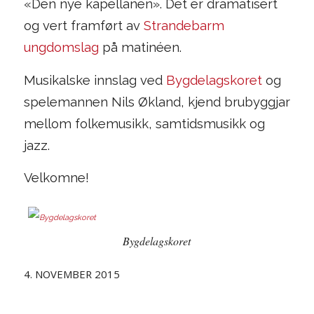
«Den nye kapellanen». Det er dramatisert
og vert framført av
Strandebarm
ungdomslag
på matinéen.
Musikalske innslag ved
Bygdelagskoret
og
spelemannen Nils Økland, kjend brubyggjar
mellom folkemusikk, samtidsmusikk og
jazz.
Velkomne!
Bygdelagskoret
4. NOVEMBER 2015