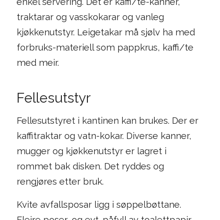
enkel servering. Det er kaffi/te-kanner,
traktarar og vasskokarar og vanleg
kjøkkenutstyr. Leigetakar må sjølv ha med
forbruks-materiell som pappkrus, kaffi/te
med meir.
Fellesutstyr
Fellesutstyret i kantinen kan brukes. Der er
kaffitraktar og vatn-kokar. Diverse kanner,
mugger og kjøkkenutstyr er lagret i
rommet bak disken. Det ryddes og
rengjøres etter bruk.
Kvite avfallsposar ligg i søppelbøttane.
Fleire poser, og evt. påfyll av toalettpapir