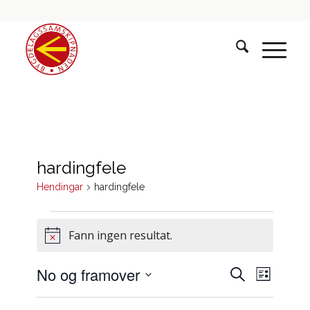
hardingfele
Hendingar
hardingfele
Hendingar
Fann ingen resultat.
Notice
Hendinga
Hendin
No og framover
Søk
Liste
visings
søk
Vel