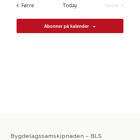
og
dato.
Hendingar
Førre
Today
Neste
visingsna
Hendingar
Abonner på kalender
Bygdelagssamskipnaden – BLS