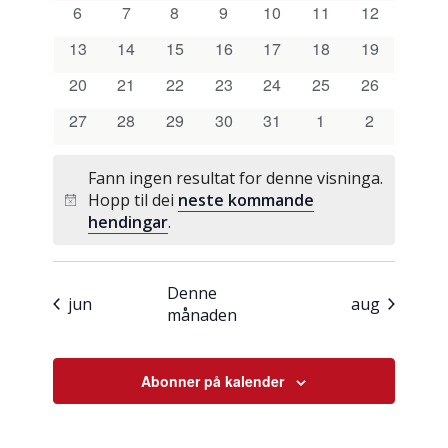
visingsna
hendingar
hendingar
hendingar
hendingar
hendingar
hendingar
hendingar
0
0
0
0
0
0
0
Hendingar
6
7
8
9
10
11
12
hendingar
hendingar
hendingar
hendingar
hendingar
hendingar
hendingar
0
0
0
0
0
0
0
13
14
15
16
17
18
19
hendingar
hendingar
hendingar
hendingar
hendingar
hendingar
hendingar
0
0
0
0
0
0
0
20
21
22
23
24
25
26
hendingar
hendingar
hendingar
hendingar
hendingar
hendingar
hendingar
0
0
0
0
0
0
0
27
28
29
30
31
1
2
hendingar
hendingar
hendingar
hendingar
hendingar
hendingar
hendingar
Fann ingen resultat for denne visninga.
Hopp til dei
neste kommande
Notice
hendingar
.
Denne
jun
aug
månaden
Abonner på kalender