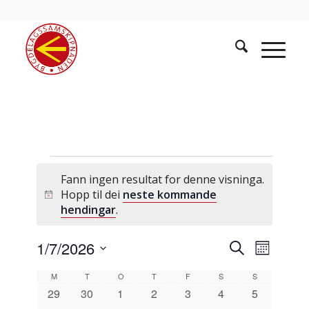
Hendingar
Fann ingen resultat for denne visninga.
Hopp til dei
neste kommande
Notice
hendingar
.
Hendinga
Hendin
1/7/2026
Søk
Månad
visings
søk
Vel
Kalender
M
måndag
T
tysdag
O
onsdag
T
torsdag
F
fredag
S
laurdag
S
sundag
og
dato.
0
0
0
0
0
0
0
29
30
1
2
3
4
5
for