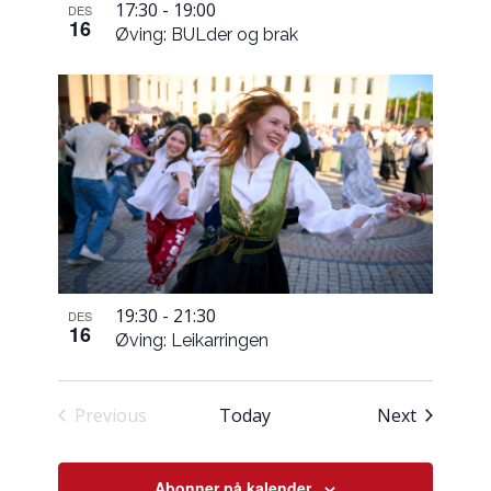
17:30
-
19:00
DES
16
Øving: BULder og brak
19:30
-
21:30
DES
16
Øving: Leikarringen
Hending
Previous
Today
Next
Hendingar
Abonner på kalender