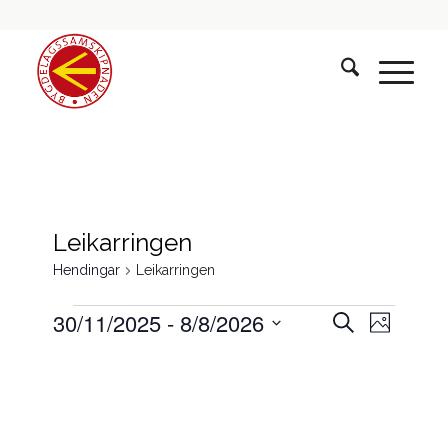
Leikarringen
Hendingar
Leikarringen
Hendingar
Hendinga
Hendin
30/11/2025
 - 
8/8/2026
Søk
Photo
visings
søk
Select
List
og
date.
of
visingsna
events