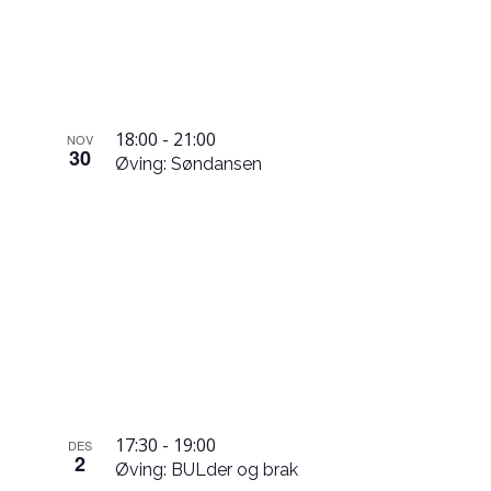
in
Photo
View
18:00
-
21:00
NOV
30
Øving: Søndansen
17:30
-
19:00
DES
2
Øving: BULder og brak