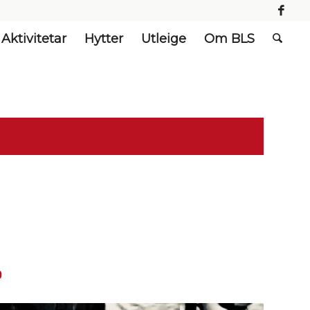
Aktivitetar
Hytter
Utleige
Om BLS
0