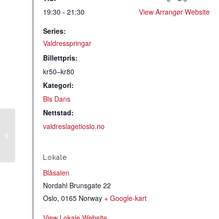
19:30 - 21:30
View Arrangør Website
Series:
Valdresspringar
Billettpris:
kr50–kr80
Kategori:
Bls Dans
Nettstad:
valdreslagetioslo.no
Korøving med Blåne
Lokale
Blåsalen
Nordahl Brunsgate 22
Oslo
,
0165
Norway
+ Google-kart
View Lokale Website