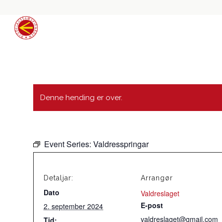
Denne hending er over.
Event Series:
Valdresspringar
Detaljar:
Arrangør
Dato
Valdreslaget
E-post
2. september 2024
valdreslaget@gmail.com
Tid: