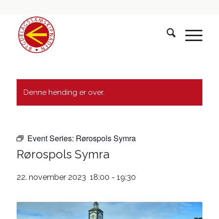
Denne hending er over.
Event Series:
Rørospols Symra
Rørospols Symra
22. november 2023 18:00
-
19:30