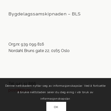
Bygdelagssamskipnaden – BLS
Org.nr. 939 099 816
Nordahl Bruns gate 22, 0165 Oslo
Tel: 941 41 866
Denne nettstaden nyttar seg av informasjonskapslar. Ved å fortsette
post@bls.no
å bruke nettstaden seier du deg einig i vår bruk av
informasjonskapslar.
OK