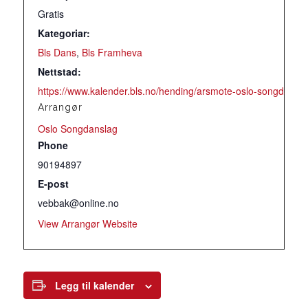
Gratis
Kategoriar:
Bls Dans
,
Bls Framheva
Nettstad:
https://www.kalender.bls.no/hending/arsmote-oslo-songdansla
Arrangør
Oslo Songdanslag
Phone
90194897
E-post
vebbak@online.no
View Arrangør Website
Legg til kalender