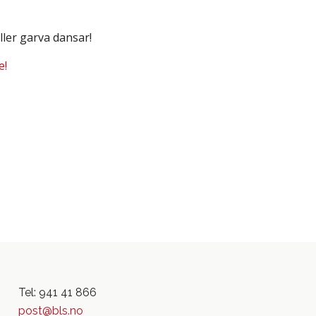
ller garva dansar!
e!
Tel: 941 41 866
post@bls.no