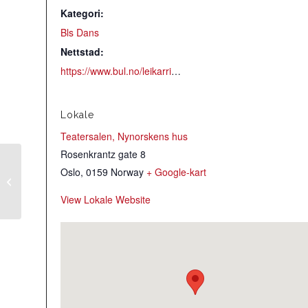
Kategori:
Bls Dans
Nettstad:
https://www.bul.no/leikarringen/kalender-leikarringen/
Lokale
Teatersalen, Nynorskens hus
Rosenkrantz gate 8
Oslo
,
0159
Norway
+ Google-kart
Øving Symra
View Lokale Website