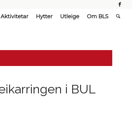
Aktivitetar
Hytter
Utleige
Om BLS
eikarringen i BUL