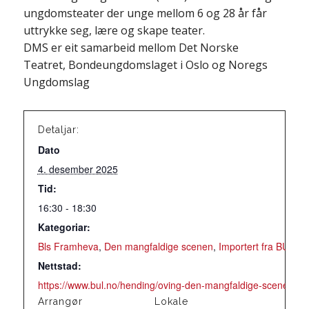
ungdomsteater der unge mellom 6 og 28 år får
uttrykke seg, lære og skape teater.
DMS er eit samarbeid mellom Det Norske
Teatret, Bondeungdomslaget i Oslo og Noregs
Ungdomslag
Detaljar:
Dato
4. desember 2025
Tid:
16:30 - 18:30
Kategoriar:
Bls Framheva
,
Den mangfaldige scenen
,
Importert fra BUL
,
T
Nettstad:
https://www.bul.no/hending/oving-den-mangfaldige-scenen-d
Arrangør
Lokale