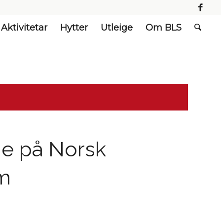
Aktivitetar
Hytter
Utleige
Om BLS
e på Norsk
m