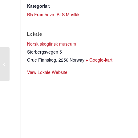
Kategoriar:
Bls Framheva
,
BLS Musikk
Lokale
Norsk skogfinsk museum
Storbergsvegen 5
Grue Finnskog
,
2256
Norway
+ Google-kart
Dansekveld i Telelaget
View Lokale Website