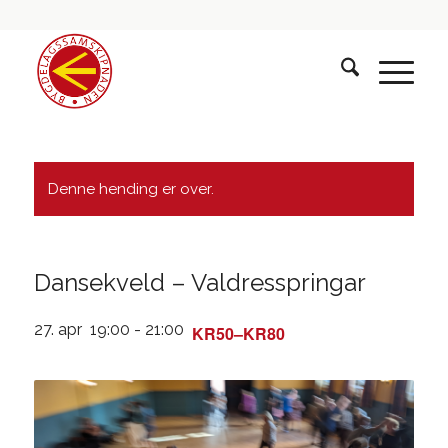
Denne hending er over.
Dansekveld – Valdresspringar
27. apr 19:00
-
21:00
KR50–KR80