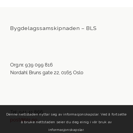
Bygdelagssamskipnaden – BLS
Org.nr. 939 099 816
Nordahl Bruns gate 22, 0165 Oslo
Tel: 941 41 866
Denne nettstaden nyttar seg av informasjonskapslar. Ved å fortsette
post@bls.no
å bruke nettstaden seier du deg einig i vår bruk av
informasjonskapslar.