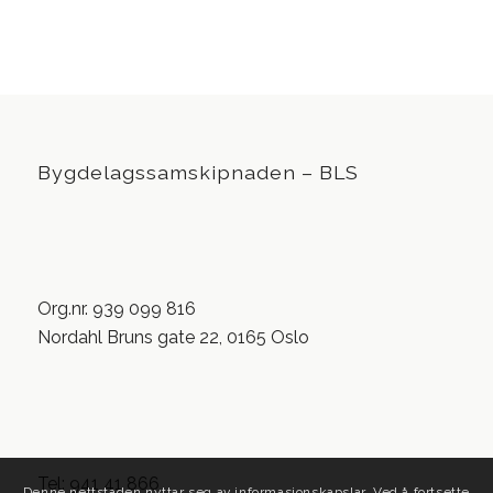
Bygdelagssamskipnaden – BLS
Org.nr. 939 099 816
Nordahl Bruns gate 22, 0165 Oslo
Tel: 941 41 866
Denne nettstaden nyttar seg av informasjonskapslar. Ved å fortsette