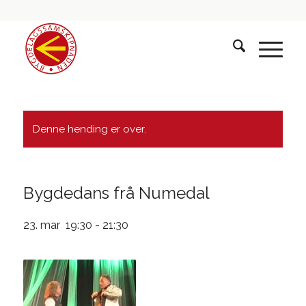
Denne hending er over.
Bygdedans frå Numedal
23. mar 19:30
-
21:30