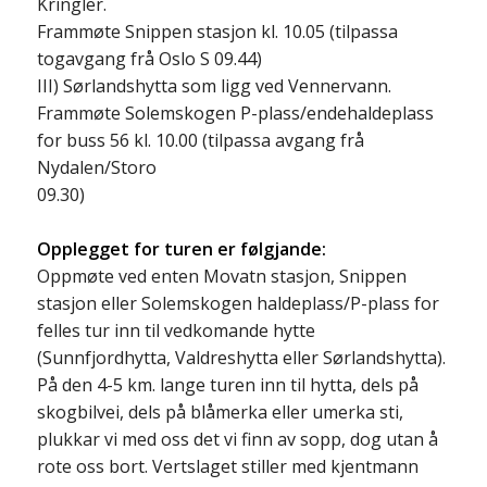
Kringler.
Frammøte Snippen stasjon kl. 10.05 (tilpassa
togavgang frå Oslo S 09.44)
III) Sørlandshytta som ligg ved Vennervann.
Frammøte Solemskogen P-plass/endehaldeplass
for buss 56 kl. 10.00 (tilpassa avgang frå
Nydalen/Storo
09.30)
Opplegget for turen er følgjande:
Oppmøte ved enten Movatn stasjon, Snippen
stasjon eller Solemskogen haldeplass/P-plass for
felles tur inn til vedkomande hytte
(Sunnfjordhytta, Valdreshytta eller Sørlandshytta).
På den 4-5 km. lange turen inn til hytta, dels på
skogbilvei, dels på blåmerka eller umerka sti,
plukkar vi med oss det vi finn av sopp, dog utan å
rote oss bort. Vertslaget stiller med kjentmann