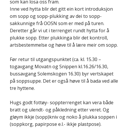
som kan losa oss fram.
Inne ved hytta blir det gitt ein kort introduksjon
om sopp og sopp-plukking av dei to sopp-
sakkunnige frå OOSN som er med på turen.
Deretter går vi ut i terrenget rundt hytta for å
plukke sopp. Etter plukkinga blir det kontroll,
artsbestemmelse og høve til å lære meir om sopp.
Før retur til utgangspunktet (ca. kl. 15.30 –
togavgang Movatn og Snippen kl.16.26/16.30,
bussavgang Solemskogen 16.30) byr vertskapet
på soppsuppe. Det er også høve til å bada ved alle
tre hyttene.
Hugs godt fottøy- soppterrenget kan vera både
bratt og ulendt- og påkledning etter veret. Og
gløym ikkje (sopp)kniv og noko å plukka soppen i
(soppkorg, papirpose e.l.- ikkje plastpose).