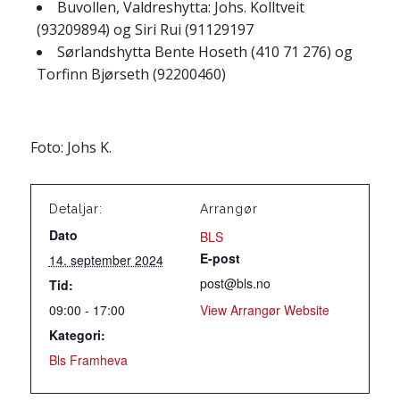
Buvollen, Valdreshytta: Johs. Kolltveit
(93209894) og Siri Rui (91129197
Sørlandshytta Bente Hoseth (410 71 276) og
Torfinn Bjørseth (92200460)
Foto: Johs K.
Detaljar:
Arrangør
Dato
BLS
E-post
14. september 2024
post@bls.no
Tid:
09:00 - 17:00
View Arrangør Website
Kategori:
Bls Framheva