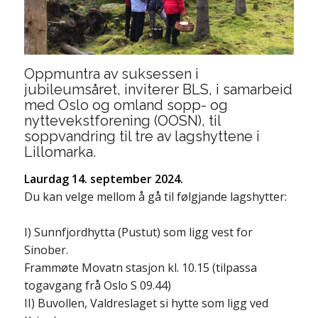
Oppmuntra av suksessen i
jubileumsåret, inviterer BLS, i samarbeid
med Oslo og omland sopp- og
nyttevekstforening (OOSN), til
soppvandring til tre av lagshyttene i
Lillomarka.
Laurdag 14. september 2024.
Du kan velge mellom å gå til følgjande lagshytter:
I) Sunnfjordhytta (Pustut) som ligg vest for
Sinober.
Frammøte Movatn stasjon kl. 10.15 (tilpassa
togavgang frå Oslo S 09.44)
II) Buvollen, Valdreslaget si hytte som ligg ved